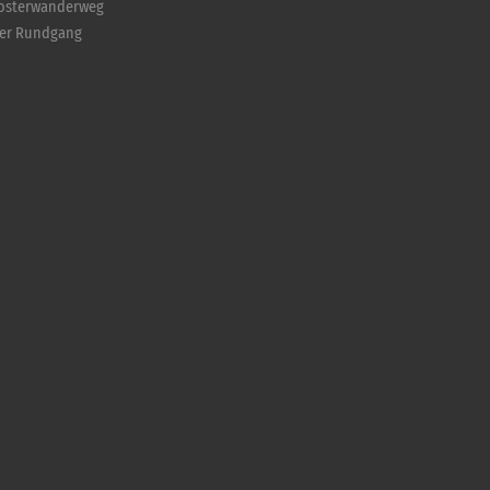
losterwanderweg
ler Rundgang