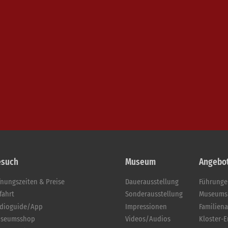
esuch
Museum
Angebo
fnungszeiten & Preise
Dauerausstellung
Führung
fahrt
Sonderausstellung
Museums
dioguide/App
Impressionen
Familien
seumsshop
Videos/Audios
Kloster-