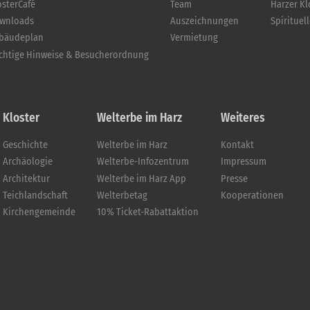
osterCafé
Team
Harzer K
wnloads
Auszeichnungen
Spirituel
bäudeplan
Vermietung
chtige Hinweise & Besucherordnung
Kloster
Welterbe im Harz
Weiteres
Geschichte
Welterbe im Harz
Kontakt
Archäologie
Welterbe-Infozentrum
Impressum
Architektur
Welterbe im Harz App
Presse
Teichlandschaft
Welterbetag
Kooperationen
Kirchengemeinde
10% Ticket-Rabattaktion