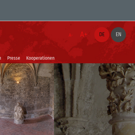
A+
DE
EN
A-
m
Presse
Kooperationen